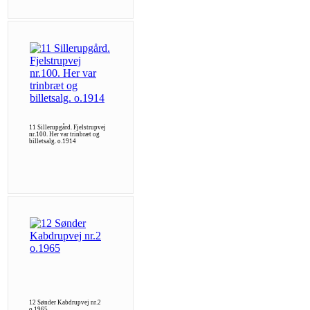
11 Sillerupgård. Fjelstrupvej
nr.100. Her var trinbræt og
billetsalg. o.1914
12 Sønder Kabdrupvej nr.2
o.1965