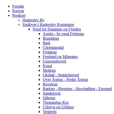
Forside
Portvin
Postkort
Haderslev By
Småbyer i Haderslev Kommune
Nord for Dammen og Fjorden
Anslet - Se også Fjelstrup
Bramdrup
Bæk
Christiansdal
Fjelstrup
Fredsted og Mågeøen
Gravenshoved
Knud
Moltrup
Oksbøl - Stokkehoved
Over Åstrup - Nedre Åstrup
Rovstrup
Rørkær - Bjerning - Skovbølling - Errested
Sandersvig
Sillerup
Thomashus Kro
Ulfslyst og Ulfshus
Vesterris