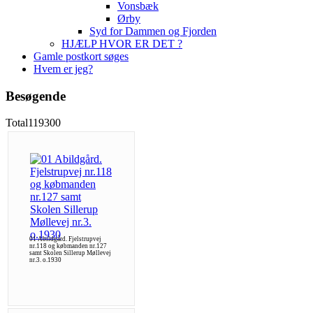
Vonsbæk
Ørby
Syd for Dammen og Fjorden
HJÆLP HVOR ER DET ?
Gamle postkort søges
Hvem er jeg?
Besøgende
Total
119300
01 Abildgård. Fjelstrupvej
nr.118 og købmanden nr.127
samt Skolen Sillerup Møllevej
nr.3. o.1930