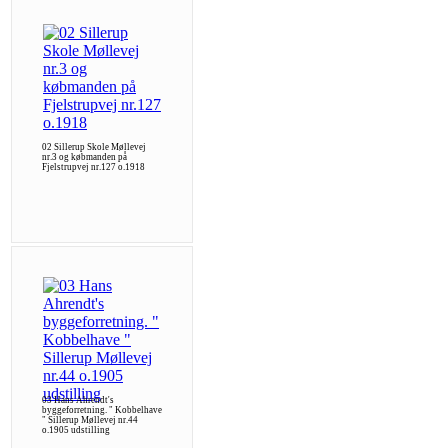
02 Sillerup Skole Møllevej
nr.3 og købmanden på
Fjelstrupvej nr.127 o.1918
03 Hans Ahrendt's
byggeforretning. " Kobbelhave
" Sillerup Møllevej nr.44
o.1905 udstilling