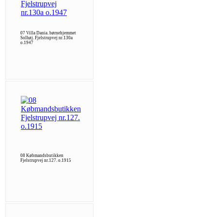
07 Villa Dania. børnehjemmet
Solhøj. Fjelstrupvej nr.130a
o.1947
08 Købmandsbutikken
Fjelstrupvej nr.127. o.1915