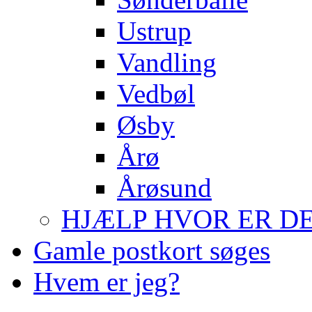
Ustrup
Vandling
Vedbøl
Øsby
Årø
Årøsund
HJÆLP HVOR ER DE
Gamle postkort søges
Hvem er jeg?