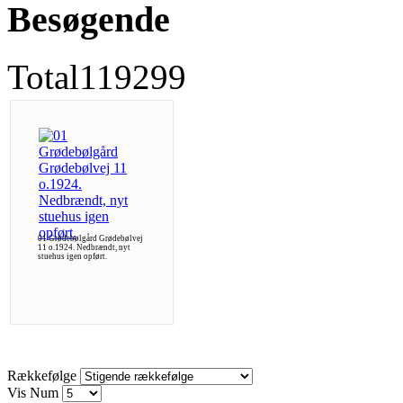
Besøgende
Total
119299
01 Grødebølgård Grødebølvej
11 o.1924. Nedbrændt, nyt
stuehus igen opført.
Rækkefølge
Vis Num