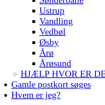
Ustrup
Vandling
Vedbøl
Øsby
Årø
Årøsund
HJÆLP HVOR ER DE
Gamle postkort søges
Hvem er jeg?