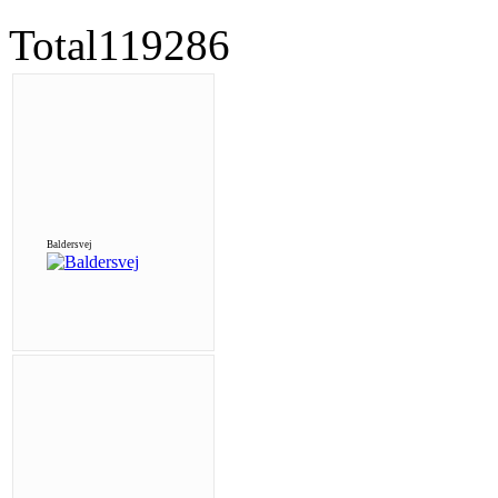
Total
119286
Baldersvej