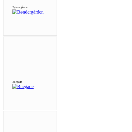
Bøndergården
Buegade