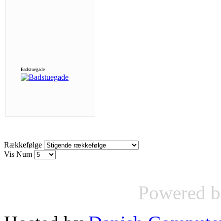
Badstuegade
Rækkefølge
Vis Num
Powered 