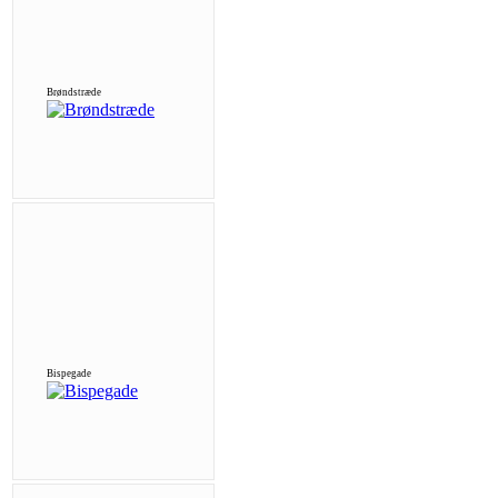
Brøndstræde
Bispegade