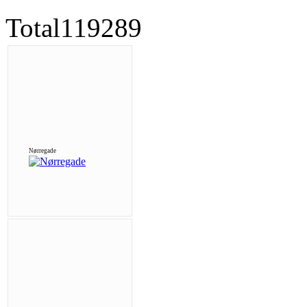
Total
119289
Nørregade