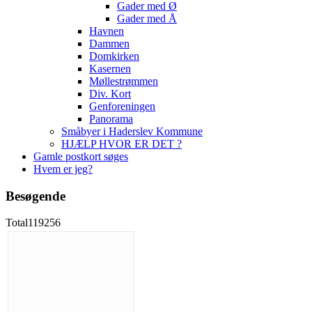
Gader med Ø
Gader med Å
Havnen
Dammen
Domkirken
Kasernen
Møllestrømmen
Div. Kort
Genforeningen
Panorama
Småbyer i Haderslev Kommune
HJÆLP HVOR ER DET ?
Gamle postkort søges
Hvem er jeg?
Besøgende
Total
119256